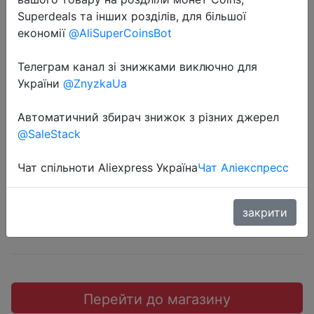
Superdeals та інших розділів, для більшої
економії
@AliSuperCoinsBot
Телеграм канал зі знижками виключно для
2018-12-14
України
@ZnyzkaUa
IPega PG-9023 9023
Автоматичний збирач знижок з різних джерел
беспроводной игровой контролле.
@SaleStack
$21.86
Чат спільноти Aliexpress Україна
Чат Аліекспресс
закрити
Aliexpress
Перейти до магазину