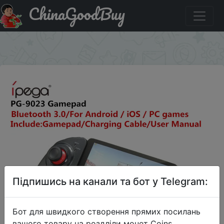
ChinaGoodBuy
Акція на IPega PG-9023 9023 беспроводной игровой
контролле.
×
Підпишись на канали та бот у Telegram:
Бот для швидкого створення прямих посилань
вашого товару на роздліли монет Coins,