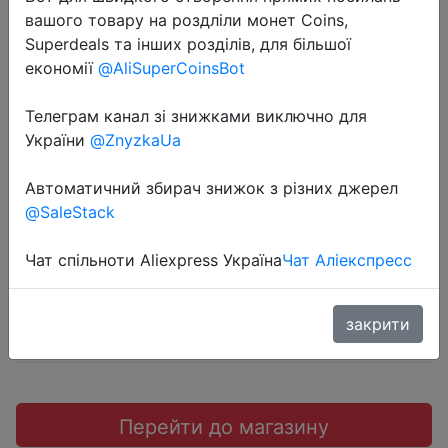
вашого товару на роздліли монет Coins,
Superdeals та інших розділів, для більшої
економії
@AliSuperCoinsBot
2022-09-05
Телеграм канал зі знижками виключно для
Кабель зарядный Essager, USB
України
@ZnyzkaUa
Type-C, 3 А
Автоматичний збирач знижок з різних джерел
@SaleStack
$1.79
Чат спільноти Aliexpress Україна
Чат Аліекспресс
закрити
Промокод:
"$1/$2"
Перейти до магазину