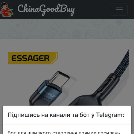
ChinaGoodBuy
Купити по знижці $1/$2 Кабель зарядный Essager, USB
Type-C, 3 А
×
Підпишись на канали та бот у Telegram:
Бот для швидкого створення прямих посилань