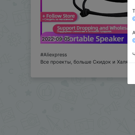
Т
А
2022-09-05
@
Ч
#Aliexpress
Все проекты, больше Скидок и Халявы