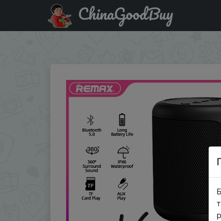
ChinaGoodBuy
Придбати по знижці $8/$8 Уличная портативная Bluetoot
воспроизведение музыки, бумб�…
Б
т
р