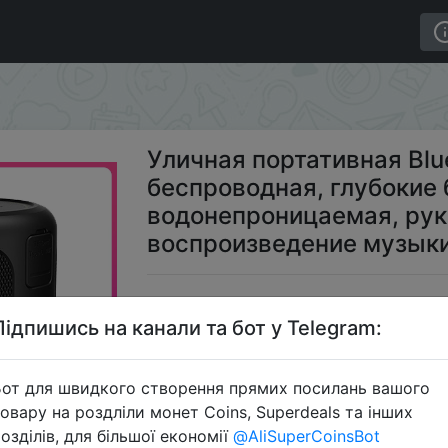
h-Колонка Remax, беспроводная, глубокие басы, 10 Вт, 
Уличная портативная Blu
беспроводная, глубокие б
водонепроницаемая, руки
воспроизведение музык
$2
Підпишись на канали та бот у Telegram:
от для швидкого створення прямих посилань вашого
Промо
овару на роздліли монет Coins, Superdeals та інших
озділів, для більшої економії
@AliSuperCoinsBot