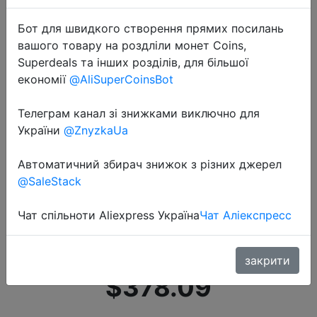
Бот для швидкого створення прямих посилань
вашого товару на роздліли монет Coins,
Superdeals та інших розділів, для більшої
економії
@AliSuperCoinsBot
Телеграм канал зі знижками виключно для
2022-09-05
України
@ZnyzkaUa
Ноутбук Dere M12, 15,6 дюйма, 16
ГБ ОЗУ, 512 Гб SSD, IPS, 2K,
Автоматичний збирач знижок з різних джерел
офисный компьютер Intel Celeron
@SaleStack
N5095 с разблокировкой по
отпечатку пальца, Windows 11,
Чат спільноти Aliexpress Україна
Чат Аліекспресс
ноутбук
закрити
$378.09