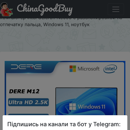
ChinaGoodBuy
Придбати по знижці NOA24F37CV5D Ноутбук Dere M12,
15,6 дюйма, 16 ГБ ОЗУ, 512 Гб SSD, IPS, 2K, офисный
компьютер Intel Celeron N5095 с разблокировкой по
отпечатку пальца, Windows 11, ноутбук
×
Підпишись на канали та бот у Telegram: