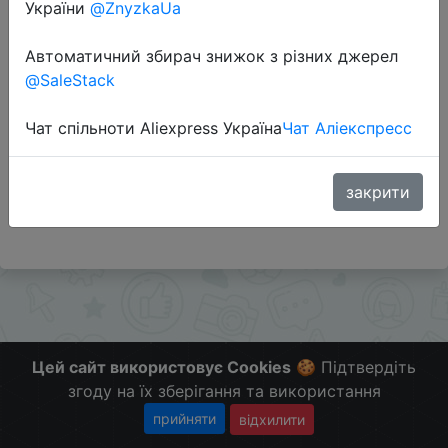
України
@ZnyzkaUa
Автоматичний збирач знижок з різних джерел
Перейти до магазину
@SaleStack
Чат спільноти Aliexpress Україна
Чат Аліекспресс
Додаткова інформація відсутня.
Слідкуйте за знижками на мобільному, в телеграм
каналі:
закрити
ZnyzhkaUA
Цей сайт використовує Cookies
🍪 Підтвердіть
згоду на їх зберігання та використання
прийняти
відхилити