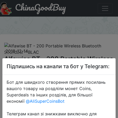
ChinaGoodBuy
Придбати по знижці GBAFFYL197 Alfawise BT - 200
Portable Wireless Bluetooth Soundbar - BLAC
×
2018-12-14
Alfawise BT - 200 Portable Wireless
Bluetooth Soundbar - BLAC
Підпишись на канали та бот у Telegram:
Бот для швидкого створення прямих посилань
$30.99
вашого товару на роздліли монет Coins,
Superdeals та інших розділів, для більшої
економії
@AliSuperCoinsBot
Промокод:
"GBAFFYL197"
Телеграм канал зі знижками виключно для