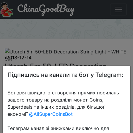
ChinaGoodBuy
Придбати по знижці GBAFFYL203 Utorch 5m 50-LED
Decoration String Light - WHITE 5M
×
2018-12-14
Utorch 5m 50-LED Decoration
String Light - WHITE 5M
Підпишись на канали та бот у Telegram:
Бот для швидкого створення прямих посилань
$1.59
вашого товару на роздліли монет Coins,
Superdeals та інших розділів, для більшої
економії
@AliSuperCoinsBot
Промокод:
"GBAFFYL203"
Телеграм канал зі знижками виключно для