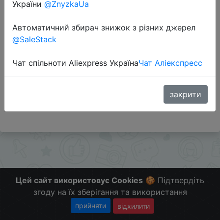
України
@ZnyzkaUa
Автоматичний збирач знижок з різних джерел
Перейти до магазину
@SaleStack
Чат спільноти Aliexpress Україна
Чат Аліекспресс
Додаткова інформація відсутня.
Слідкуйте за знижками на мобільному, в телеграм
каналі:
закрити
ZnyzhkaUA
Цей сайт використовує Cookies
🍪 Підтвердіть
згоду на їх зберігання та використання
прийняти
відхилити