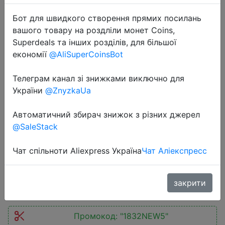
Бот для швидкого створення прямих посилань
вашого товару на роздліли монет Coins,
Superdeals та інших розділів, для більшої
економії
@AliSuperCoinsBot
Телеграм канал зі знижками виключно для
2022-09-04
України
@ZnyzkaUa
Женский рюкзак с защитой от
кражи Fengdong, черный
Автоматичний збирач знижок з різних джерел
водонепроницаемый дорожный
@SaleStack
рюкзак с защитой от кражи, осень
Чат спільноти Aliexpress Україна
Чат Аліекспресс
$10.89
закрити
Промокод:
"1832NEW5"