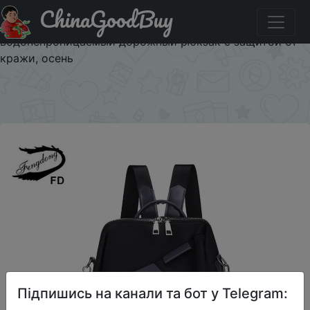
ChinaGoodBuy
Купити по знижці 1832NEW5 Женский рюкзак с
защитой от кражи Fengdong, черный
водонепроницаемый дорожный рюкзак с защитой от
кражи, осень
×
Підпишись на канали та бот у Telegram: