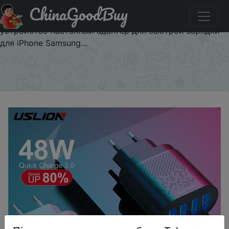
ChinaGoodBuy
Знижка на USLION 48 Вт Быстрая зарядка QC 3,0 USB
универсальный мобильный телефон зарядное
устройство настенный адаптер для быстрой зарядки
для iPhone Samsung…
×