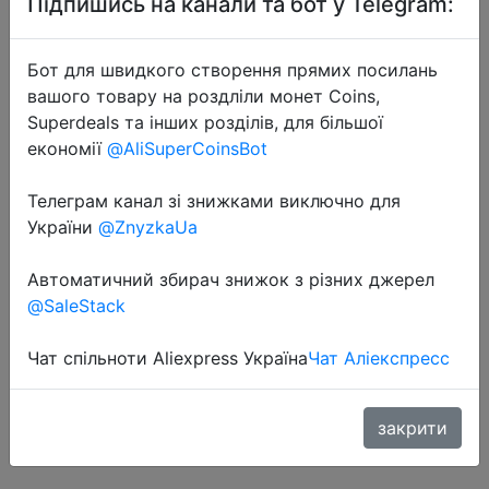
Підпишись на канали та бот у Telegram:
Бот для швидкого створення прямих посилань
вашого товару на роздліли монет Coins,
Superdeals та інших розділів, для більшої
економії
@AliSuperCoinsBot
2022-09-03
Телеграм канал зі знижками виключно для
USLION 48 Вт Быстрая зарядка
України
@ZnyzkaUa
QC 3,0 USB универсальный
мобильный телефон зарядное
Автоматичний збирач знижок з різних джерел
устройство настенный адаптер
@SaleStack
для быстрой зарядки для iPhone
Samsung…
Чат спільноти Aliexpress Україна
Чат Аліекспресс
закрити
$3.65