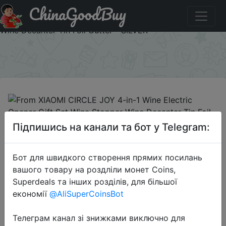
ChinaGoodBuy
Промокод на знижку GBHGXM4N From XIAOMI CIRCLE
JOY 4-in-1 Wine Electric Opener Gift Set Wine Stopper
Wine Decanter Tin Foil Cutter - SILVER
×
2018-12-14
Підпишись на канали та бот у Telegram:
From XIAOMI CIRCLE JOY 4-in-1
Wine Electric Opener Gift Set Wine
Бот для швидкого створення прямих посилань
Stopper Wine Decanter Tin Foil
вашого товару на роздліли монет Coins,
Cutter - SILVER
Superdeals та інших розділів, для більшої
економії
@AliSuperCoinsBot
$39.99
Телеграм канал зі знижками виключно для