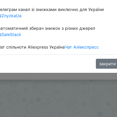
елеграм канал зі знижками виключно для України
Перейти 
@ZnyzkaUa
втоматичний збирач знижок з різних джерел
SaleStack
ат спільноти Aliexpress Україна
Чат Аліекспресс
и - @Skidkovozik - Отправить другу
закрити
 в telegram
t.me/s/ChinaGoodBuy/108378