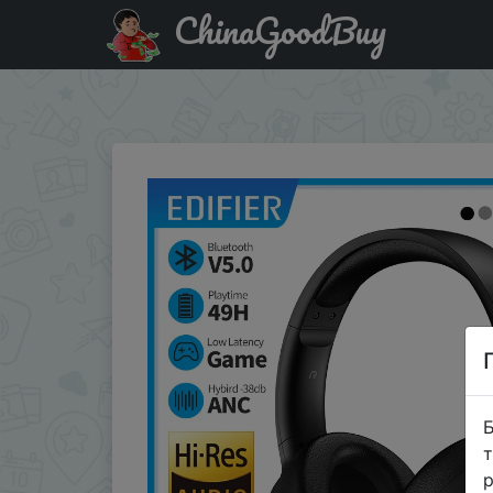
ChinaGoodBuy
Придбати по знижці $1/29 EDIFIER W820NB ANC Беспров
быстрая зарядка, гибридный ANC
Б
т
р