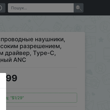
ением, аудио, Bluetooth 5,0, 40мм драйвер, Type-C,
×
спроводные наушники,
высоким разрешением,
мм драйвер, Type-C,
дный ANC
3.99
окод:
"$1/29"