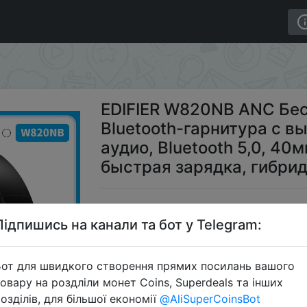
одные наушники, Bluetooth-гарнитура с высоким разреш
EDIFIER W820NB ANC Бе
Bluetooth-гарнитура с 
аудио, Bluetooth 5,0, 40
быстрая зарядка, гибри
$5
Підпишись на канали та бот у Telegram:
от для швидкого створення прямих посилань вашого
Пром
овару на роздліли монет Coins, Superdeals та інших
озділів, для більшої економії
@AliSuperCoinsBot