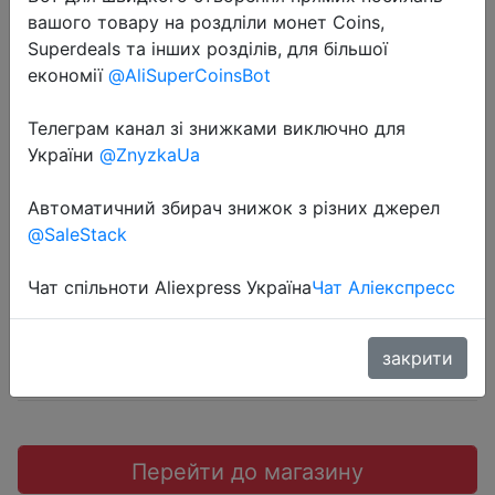
вашого товару на роздліли монет Coins,
Superdeals та інших розділів, для більшої
економії
@AliSuperCoinsBot
2022-08-29
Телеграм канал зі знижками виключно для
1 шт., набор зубных щеток из
України
@ZnyzkaUa
натурального бамбука
Автоматичний збирач знижок з різних джерел
@SaleStack
$0.5
Чат спільноти Aliexpress Україна
Чат Аліекспресс
Sale
закрити
Перейти до магазину