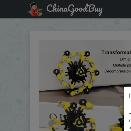
ChinaGoodBuy
Придбати Детская игрушка-антистресс, ручной Спинне
Б
т
р