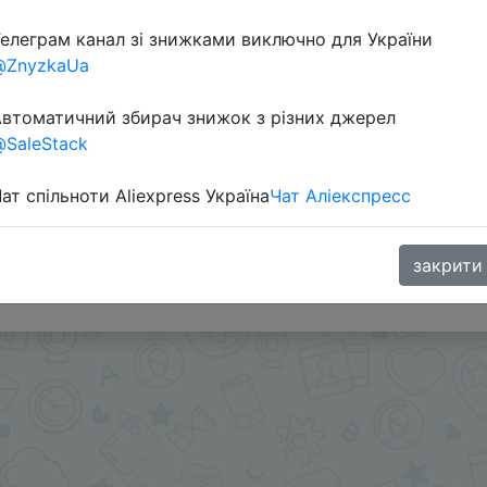
елеграм канал зі знижками виключно для України
@ZnyzkaUa
втоматичний збирач знижок з різних джерел
SaleStack
ат спільноти Aliexpress Україна
Чат Аліекспресс
ый цвет
и - @Skidkovozik - Отправить другу
закрити
 в telegram
t.me/s/ChinaGoodBuy/108378