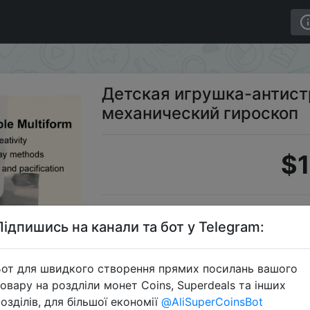
р, механический гироскоп
Детская игрушка-антист
механический гироскоп
$1
S
Підпишись на канали та бот у Telegram:
от для швидкого створення прямих посилань вашого
овару на роздліли монет Coins, Superdeals та інших
Перейти 
озділів, для більшої економії
@AliSuperCoinsBot