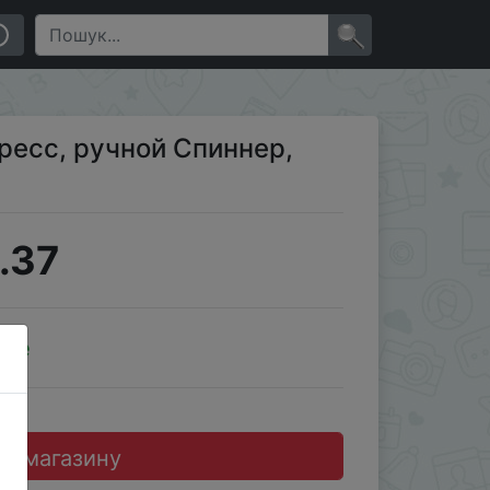
×
ресс, ручной Спиннер,
.37
ale
до магазину