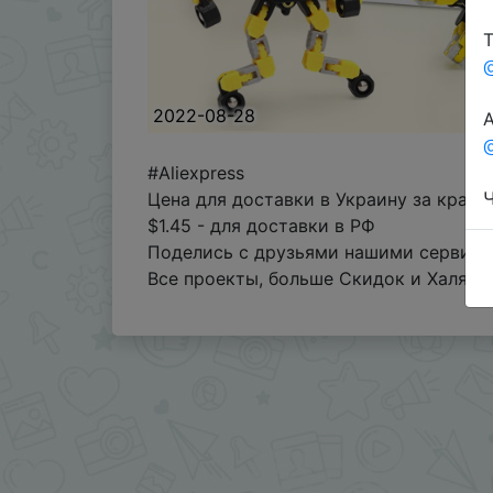
Т
2022-08-28
А
@
#Aliexpress
Ч
Цена для доставки в Украину за красн
$1.45 - для доставки в РФ
Поделись с друзьями нашими сервисам
Все проекты, больше Скидок и Халявы