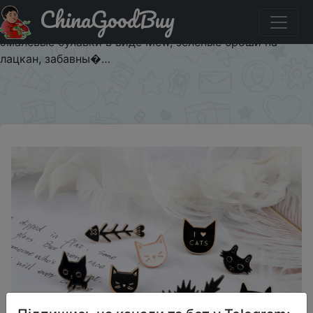
ChinaGoodBuy
Купити на розпродажі Мультяшные креативные
эмалевые булавки в виде черного и белого кота, милые
эмалевые булавки в виде Mew, зеленые броши на
лацкан, забавны�…
×