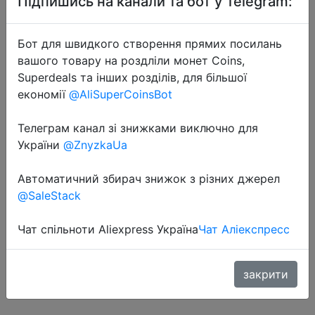
Підпишись на канали та бот у Telegram:
Бот для швидкого створення прямих посилань
вашого товару на роздліли монет Coins,
Superdeals та інших розділів, для більшої
економії
@AliSuperCoinsBot
2022-08-28
Телеграм канал зі знижками виключно для
Мультяшные креативные
України
@ZnyzkaUa
эмалевые булавки в виде черного
и белого кота, милые эмалевые
Автоматичний збирач знижок з різних джерел
булавки в виде Mew, зеленые
@SaleStack
броши на лацкан, забавны�…
Чат спільноти Aliexpress Україна
Чат Аліекспресс
$0.64
закрити