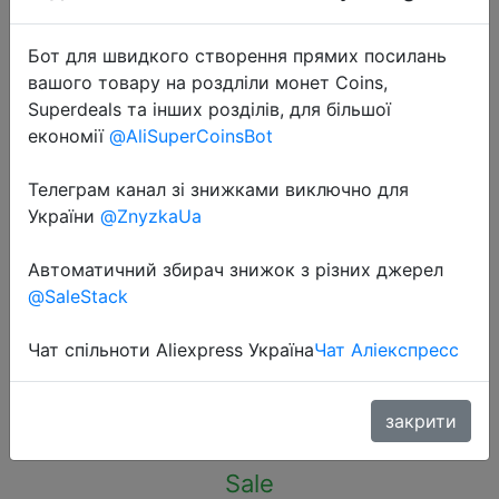
Бот для швидкого створення прямих посилань
вашого товару на роздліли монет Coins,
Superdeals та інших розділів, для більшої
економії
@AliSuperCoinsBot
2022-08-27
2022 набор для формирования
Телеграм канал зі знижками виключно для
одного шага штамп
України
@ZnyzkaUa
профессиональная палочка для
Автоматичний збирач знижок з різних джерел
макияжа бровей контур для линии
@SaleStack
волос водонепроницаемый тра…
Чат спільноти Aliexpress Україна
Чат Аліекспресс
$1.84
закрити
Sale