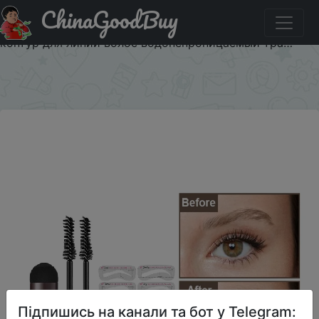
ChinaGoodBuy
Придбати 2022 набор для формирования одного шага
штамп профессиональная палочка для макияжа бровей
контур для линии волос водонепроницаемый тра…
×
Підпишись на канали та бот у Telegram: