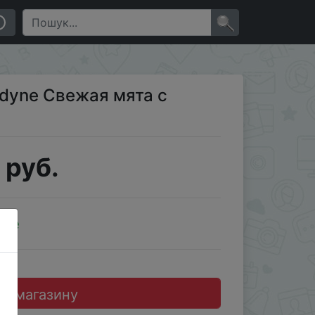
×
odyne Свежая мята с
 руб.
ale
до магазину