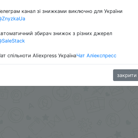
елеграм канал зі знижками виключно для України
@ZnyzkaUa
 руб. за 1 шт.
 в telegram
t.me/s/ChinaGoodBuy/108378
втоматичний збирач знижок з різних джерел
SaleStack
ат спільноти Aliexpress Україна
Чат Аліекспресс
закрити