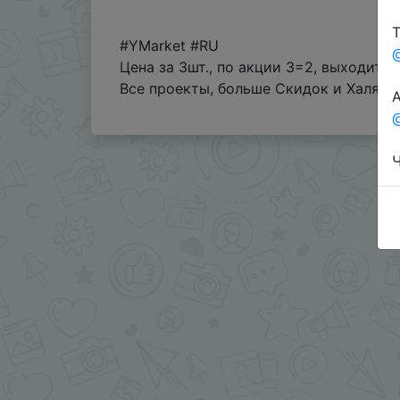
Т
#YMarket #RU
Цена за 3шт., по акции 3=2, выходит 166
Все проекты, больше Скидок и Халявы
А
@
Ч