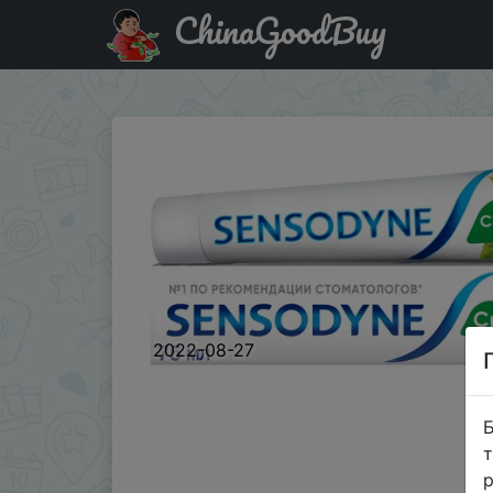
ChinaGoodBuy
Придбати по знижці 3 шт. Зубная паста Sensodyne Све
2022-08-27
Б
т
р