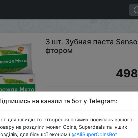
жая мята с фтором
3 шт. Зубная паста Sens
фтором
498
S
Підпишись на канали та бот у Telegram:
от для швидкого створення прямих посилань вашого
овару на роздліли монет Coins, Superdeals та інших
Перейти 
озділів, для більшої економії
@AliSuperCoinsBot