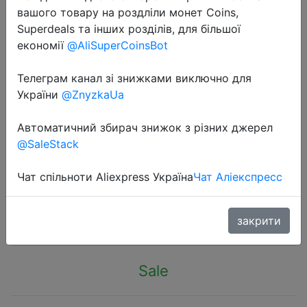
вашого товару на роздліли монет Coins,
Superdeals та інших розділів, для більшої
економії
@AliSuperCoinsBot
Телеграм канал зі знижками виключно для
України
@ZnyzkaUa
2022-08-27
Комплект клавиатура + мышь +
Автоматичний збирач знижок з різних джерел
гарнитура + коврик SmartBuy
@SaleStack
SBC-777G-K RUSH HYPNOS 4в1
Чат спільноти Aliexpress Україна
Чат Аліекспресс
1750 руб.
закрити
Sale