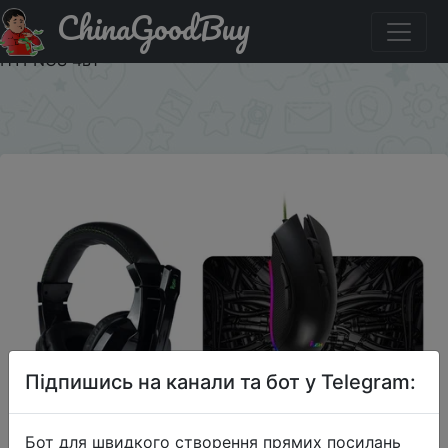
ChinaGoodBuy
Придбати по акціи Комплект клавиатура + мышь +
гарнитура + коврик SmartBuy SBC-777G-K RUSH
HYPNOS 4в1
×
Підпишись на канали та бот у Telegram:
Бот для швидкого створення прямих посилань