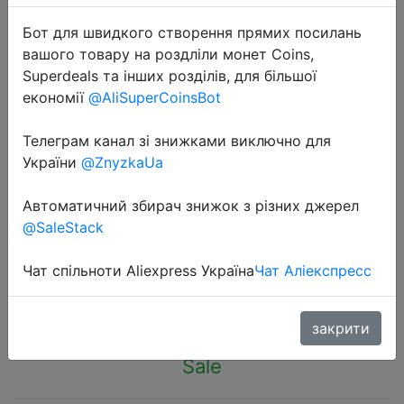
Бот для швидкого створення прямих посилань
вашого товару на роздліли монет Coins,
Superdeals та інших розділів, для більшої
економії
@AliSuperCoinsBot
2022-08-27
Телеграм канал зі знижками виключно для
Футбольный мяч для детей в
України
@ZnyzkaUa
помещении, размер 1,5 черный
белый мяч игра для малышей
Автоматичний збирач знижок з різних джерел
мягкий ТПУ, Диаметр: 14,5 см
@SaleStack
Чат спільноти Aliexpress Україна
Чат Аліекспресс
$8.68
закрити
Sale