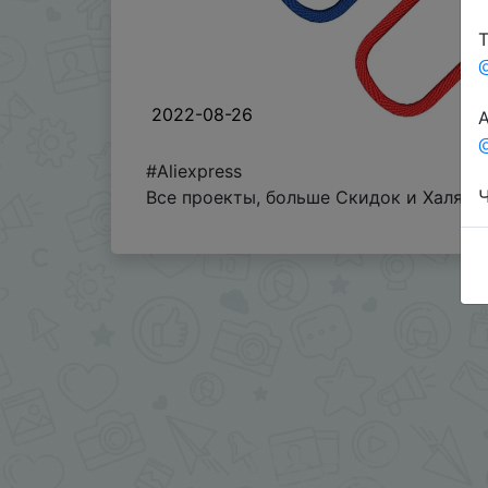
Т
2022-08-26
А
@
#Aliexpress
Ч
Все проекты, больше Скидок и Халявы