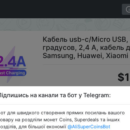
25 см, угол 90 градусов, 2,4 А, кабель для быстрой зар
Кабель usb-c/Micro USB, 
градусов, 2,4 А, кабель
Samsung, Huawei, Xiaomi
$1
Підпишись на канали та бот у Telegram:
S
от для швидкого створення прямих посилань вашого
овару на роздліли монет Coins, Superdeals та інших
озділів, для більшої економії
@AliSuperCoinsBot
Перейти 