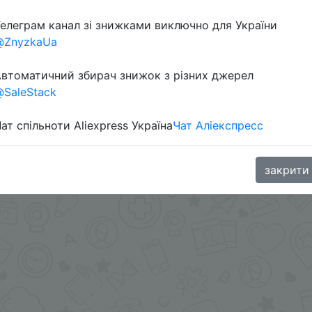
елеграм канал зі знижками виключно для України
@ZnyzkaUa
втоматичний збирач знижок з різних джерел
SaleStack
ат спільноти Aliexpress Україна
Чат Аліекспресс
 в telegram
t.me/s/ChinaGoodBuy/108378
закрити