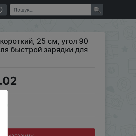
ядки для Samsung, Huawei, Xiaomi
×
короткий, 25 см, угол 90
 для быстрой зарядки для
.02
ale
до магазину