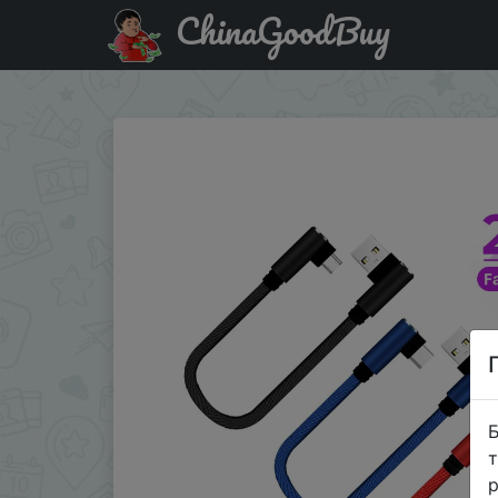
ChinaGoodBuy
Придбати по знижці Кабель usb-c/Micro USB, короткий, 
Б
т
р