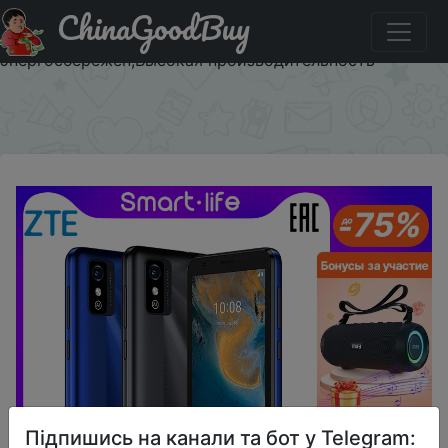
ChinaGoodBuy
Придбати по знижці 323/4600 руб. Смартфон ZTE Blade
L9 5.0'' 960x480, 1+32GB, up to 128GB flash,Умное
энергосбережен,Высокая производительность
×
Підпишись на канали та бот у Telegram: