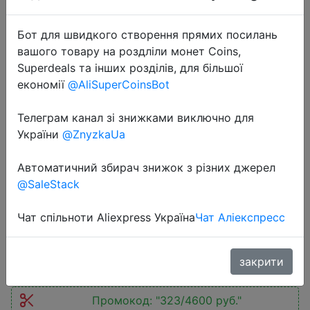
Бот для швидкого створення прямих посилань
вашого товару на роздліли монет Coins,
Superdeals та інших розділів, для більшої
економії
@AliSuperCoinsBot
2022-08-26
Смартфон ZTE Blade L9 5.0''
Телеграм канал зі знижками виключно для
960x480, 1+32GB, up to 128GB
України
@ZnyzkaUa
flash,Умное
Автоматичний збирач знижок з різних джерел
энергосбережен,Высокая
@SaleStack
производительность
Чат спільноти Aliexpress Україна
Чат Аліекспресс
4290 руб.
закрити
Промокод:
"323/4600 руб."