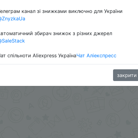
елеграм канал зі знижками виключно для України
@ZnyzkaUa
втоматичний збирач знижок з різних джерел
SaleStack
ат спільноти Aliexpress Україна
Чат Аліекспресс
 в telegram
t.me/s/ChinaGoodBuy/108378
закрити