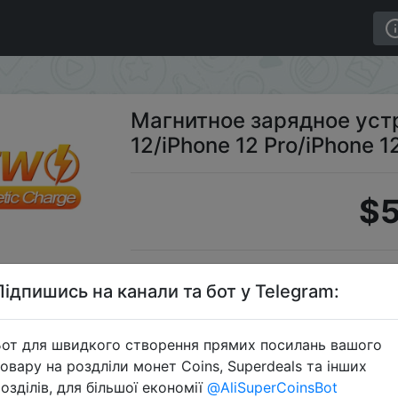
ое устройство ESR для iPhone 12/iPhone 12 Pro/iPhone
Магнитное зарядное устр
12/iPhone 12 Pro/iPhone 1
$5
Промокод
Підпишись на канали та бот у Telegram:
от для швидкого створення прямих посилань вашого
овару на роздліли монет Coins, Superdeals та інших
Перейти 
озділів, для більшої економії
@AliSuperCoinsBot