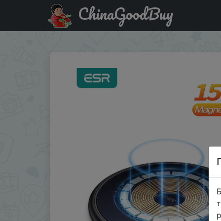
ChinaGoodBuy
Паридбати з промокодом BP886EBE0RC4 Магнитное зарядн
Б
т
р