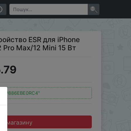
 12 Pro Max/12 Mini 15 Вт
×
ойство ESR для iPhone
2 Pro Max/12 Mini 15 Вт
.79
:
"BP886EBE0RC4"
до магазину