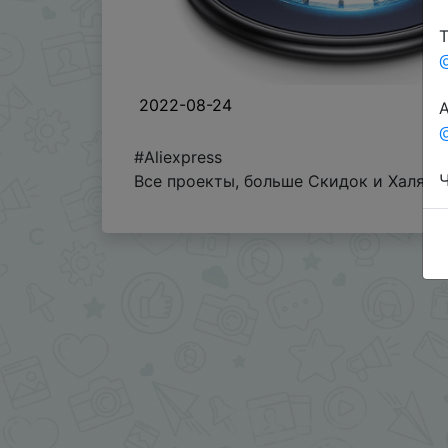
Т
2022-08-24
А
@
#Aliexpress
Ч
Все проекты, больше Скидок и Халявы