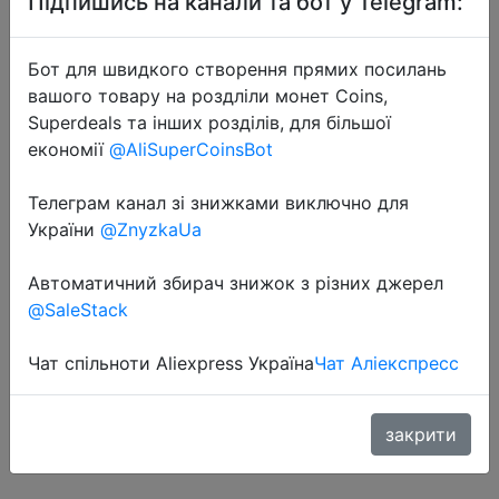
Підпишись на канали та бот у Telegram:
Бот для швидкого створення прямих посилань
вашого товару на роздліли монет Coins,
Superdeals та інших розділів, для більшої
економії
@AliSuperCoinsBot
2022-08-23
Телеграм канал зі знижками виключно для
Оригинальный смартфон Samsung
України
@ZnyzkaUa
Galaxy A53 5G, Android Exynos
1280, Восьмиядерный, 120 Гц,
Автоматичний збирач знижок з різних джерел
Super AMOLED, 5000 мАч, 25 Вт,
@SaleStack
быстрая зарядка
Чат спільноти Aliexpress Україна
Чат Аліекспресс
$308
закрити