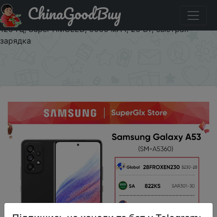
ChinaGoodBuy
Придбати по знижці Оригинальный смартфон Samsung
Galaxy A53 5G, Android Exynos 1280, Восьмиядерный,
120 Гц, Super AMOLED, 5000 мАч, 25 Вт, быстрая
зарядка
×