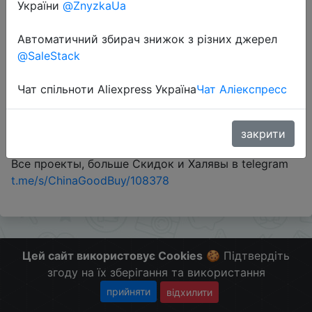
України
@ZnyzkaUa
Автоматичний збирач знижок з різних джерел
Перейти до магазину
@SaleStack
Чат спільноти Aliexpress Україна
Чат Аліекспресс
#YMarket #RU
Поделись с друзьями нашими сервисами -
закрити
@Skidkovozik - Отправить другу
Все проекты, больше Скидок и Халявы в telegram
t.me/s/ChinaGoodBuy/108378
Цей сайт використовує Cookies
🍪 Підтвердіть
згоду на їх зберігання та використання
прийняти
відхилити