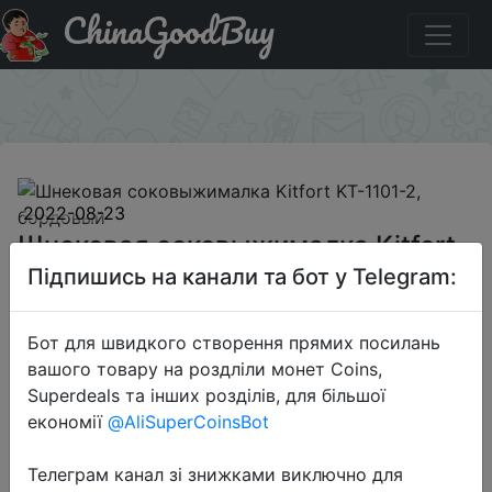
ChinaGoodBuy
Купити по знижці M83UUCT8 Шнековая
соковыжималка Kitfort KT-1101-2, бордовый
×
2022-08-23
Шнековая соковыжималка Kitfort
KT-1101-2, бордовый
Підпишись на канали та бот у Telegram:
Бот для швидкого створення прямих посилань
4792 руб.
вашого товару на роздліли монет Coins,
Superdeals та інших розділів, для більшої
економії
@AliSuperCoinsBot
Промокод:
"M83UUCT8"
Телеграм канал зі знижками виключно для