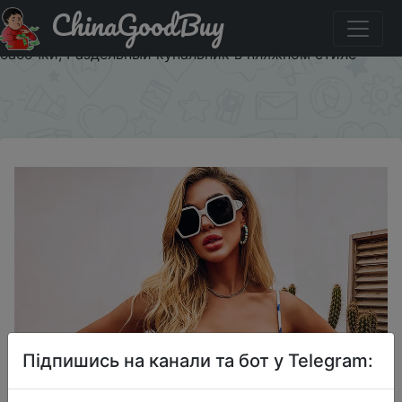
ChinaGoodBuy
Акція на Женское бикини BIIGGXX, сексуальный
бюстгальтер с высокой талией, трусы с принтом
бабочки, Раздельный купальник в пляжном стиле
×
Підпишись на канали та бот у Telegram: