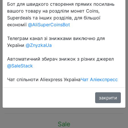
Бот для швидкого створення прямих посилань
вашого товару на роздліли монет Coins,
Superdeals та інших розділів, для більшої
економії
@AliSuperCoinsBot
Телеграм канал зі знижками виключно для
2022-08-22
України
@ZnyzkaUa
Женское бикини BIIGGXX,
сексуальный бюстгальтер с
Автоматичний збирач знижок з різних джерел
высокой талией, трусы с принтом
@SaleStack
бабочки, Раздельный купальник в
пляжном стиле
Чат спільноти Aliexpress Україна
Чат Аліекспресс
закрити
$3.22
Sale