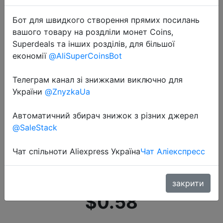
Бот для швидкого створення прямих посилань
вашого товару на роздліли монет Coins,
Superdeals та інших розділів, для більшої
економії
@AliSuperCoinsBot
Телеграм канал зі знижками виключно для
2022-08-22
України
@ZnyzkaUa
Кабель Micro USB, 5 А, кабель для
быстрой зарядки телефона,
Автоматичний збирач знижок з різних джерел
кабель Micro USB для Xiaomi
@SaleStack
redmi, Samsung, кабель для
передачи данных Micro usb на
Чат спільноти Aliexpress Україна
Чат Аліекспресс
Android, шнур
закрити
$0.58