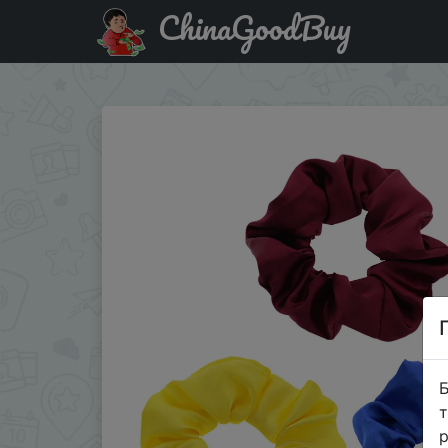
ChinaGoodBuy
Придбати по акціи Резинка для волос с изображением 
Б
т
р