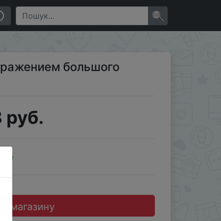
×
ображением большого
 руб.
ale
до магазину