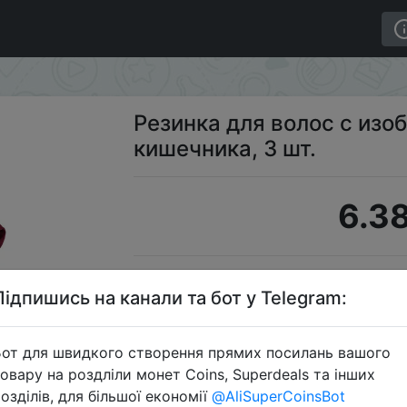
большого кишечника, 3 шт.
Резинка для волос с из
кишечника, 3 шт.
6.38
S
Підпишись на канали та бот у Telegram:
от для швидкого створення прямих посилань вашого
овару на роздліли монет Coins, Superdeals та інших
Перейти 
озділів, для більшої економії
@AliSuperCoinsBot