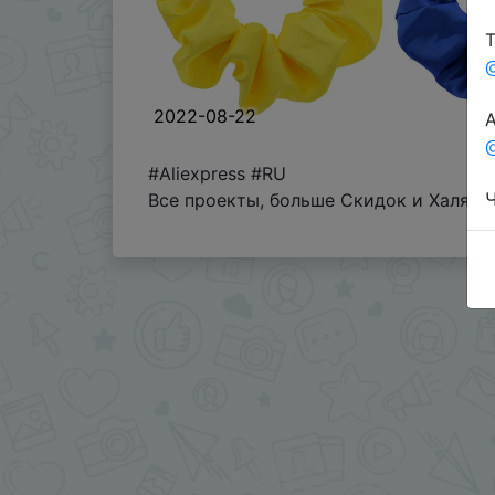
Т
2022-08-22
А
@
#Aliexpress #RU
Ч
Все проекты, больше Скидок и Халявы