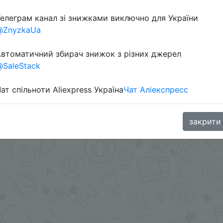
елеграм канал зі знижками виключно для України
@ZnyzkaUa
втоматичний збирач знижок з різних джерел
SaleStack
ат спільноти Aliexpress Україна
Чат Аліекспресс
 в telegram
t.me/s/ChinaGoodBuy/108378
закрити