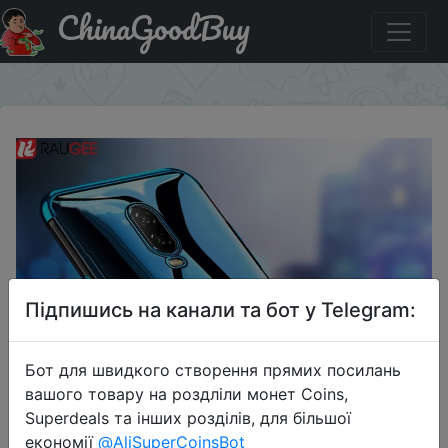
ChinaGoodBuy
Придбати Чехол для Oneplus 6Т.
×
Підпишись на канали та бот у Telegram:
Бот для швидкого створення прямих посилань
вашого товару на роздліли монет Coins,
Superdeals та інших розділів, для більшої
економії
@AliSuperCoinsBot