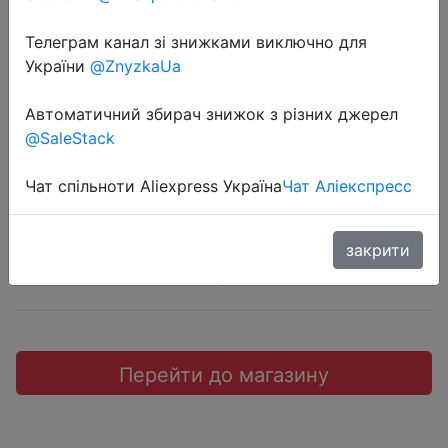
Телеграм канал зі знижками виключно для
України
@ZnyzkaUa
2018-12-12
Автоматичний збирач знижок з різних джерел
Чехол для Oneplus 6Т.
@SaleStack
$0.95
Чат спільноти Aliexpress Україна
Чат Аліекспресс
закрити
Aliexpress
Перейти до магазину