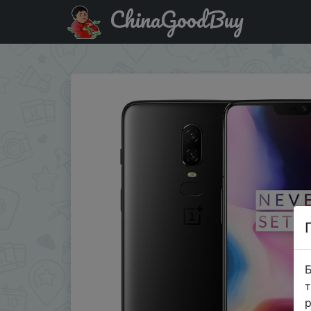
ChinaGoodBuy
Код на знижку `20jdru1111` Oneplus 6 8ГБ + 128ГБ.
Б
т
р