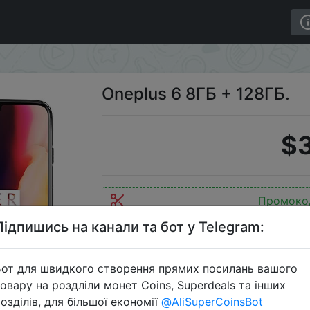
Oneplus 6 8ГБ + 128ГБ.
$
Промоко
Підпишись на канали та бот у Telegram:
от для швидкого створення прямих посилань вашого
Перейти 
овару на роздліли монет Coins, Superdeals та інших
озділів, для більшої економії
@AliSuperCoinsBot