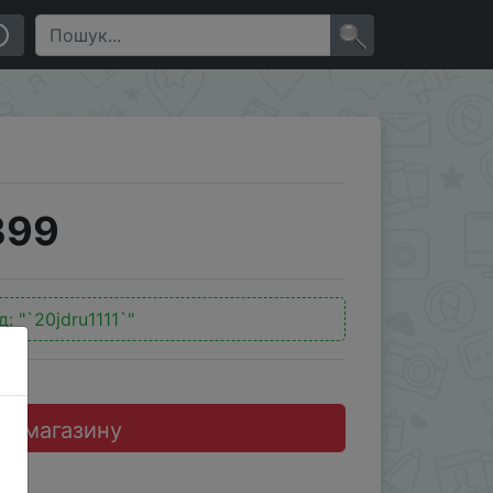
×
399
д:
"`20jdru1111`"
до магазину