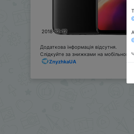
Т
2018-12-12
А
@
Додаткова інформація відсутня.
Ч
Слідкуйте за знижками на мобільному, 
ZnyzhkaUA