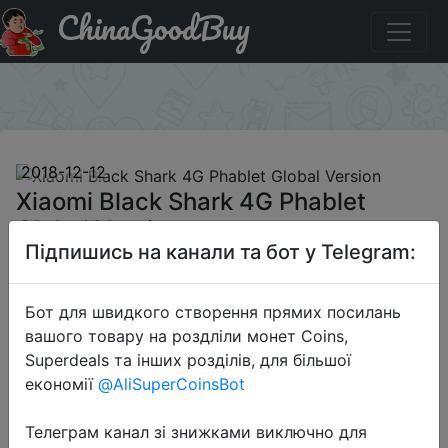
ChinaGoodBuy
Придбати по знижці APDY016 Xiaomi Black Shark 4G
Phablet Global Version
×
2018-12-12
Xiaomi Black Shark 4G Phablet
Global Version
Підпишись на канали та бот у Telegram:
$459.99
Бот для швидкого створення прямих посилань
вашого товару на роздліли монет Coins,
Superdeals та інших розділів, для більшої
Промокод:
"APDY016"
економії
@AliSuperCoinsBot
Телеграм канал зі знижками виключно для