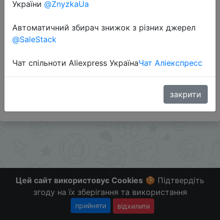
України
@ZnyzkaUa
Перейти до магазину
Автоматичний збирач знижок з різних джерел
@SaleStack
Додаткова інформація відсутня.
Чат спільноти Aliexpress Україна
Чат Аліекспресс
Слідкуйте за знижками на мобільному, в телеграм
каналі:
ZnyzhkaUA
закрити
Цей сайт використовує Cookies
🍪 Підтвердіть
згоду на їх зберігання та використання
прийняти
відхилити