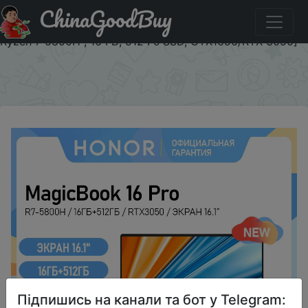
ChinaGoodBuy
Придбати по знижці BDBRBTVURAHF Новый ноутбук
honor MagicBook Pro 16 [16,1 дюйма, IPS,144 Гц, AMD
Ryzen 7 5800H , 16 ГБ, 512 Гб SSD, GTX1650/RTX 3050]
×
Підпишись на канали та бот у Telegram: