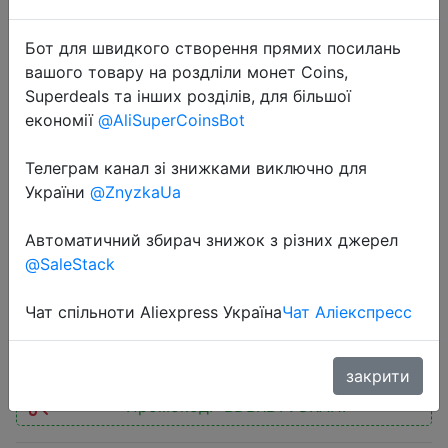
Бот для швидкого створення прямих посилань
вашого товару на роздліли монет Coins,
Superdeals та інших розділів, для більшої
економії
@AliSuperCoinsBot
2022-08-22
Новый ноутбук honor MagicBook
Телеграм канал зі знижками виключно для
Pro 16 [16,1 дюйма, IPS,144 Гц, AMD
України
@ZnyzkaUa
Ryzen 7 5800H , 16 ГБ, 512 Гб SSD,
Автоматичний збирач знижок з різних джерел
GTX1650/RTX 3050]
@SaleStack
Чат спільноти Aliexpress Україна
Чат Аліекспресс
77800 руб.
закрити
Промокод:
"BDBRBTVURAHF"