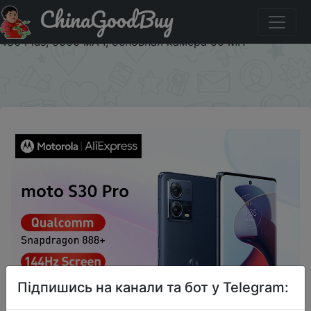
ChinaGoodBuy
Придбати Оригинальный смартфон Motorola Moto G51
с глобальной прошивкой, синий, 6,8 дюйма, Snapdragon
480 Plus, 5000 мАч, основная камера 50 МП
×
Підпишись на канали та бот у Telegram: