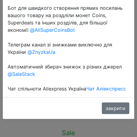
Бот для швидкого створення прямих посилань
вашого товару на роздліли монет Coins,
Superdeals та інших розділів, для більшої
економії
@AliSuperCoinsBot
2022-08-22
Телеграм канал зі знижками виключно для
Оригинальный смартфон Motorola
України
@ZnyzkaUa
Moto G51 с глобальной прошивкой,
Автоматичний збирач знижок з різних джерел
синий, 6,8 дюйма, Snapdragon 480
@SaleStack
Plus, 5000 мАч, основная камера
50 МП
Чат спільноти Aliexpress Україна
Чат Аліекспресс
$408.99
закрити
Sale