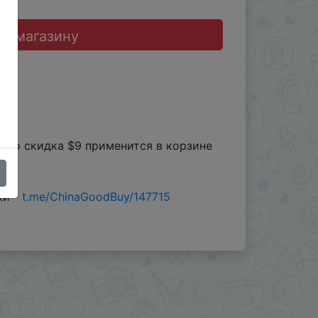
до магазину
авто скидка $9 применится в корзине
жи -
t.me/ChinaGoodBuy/147715