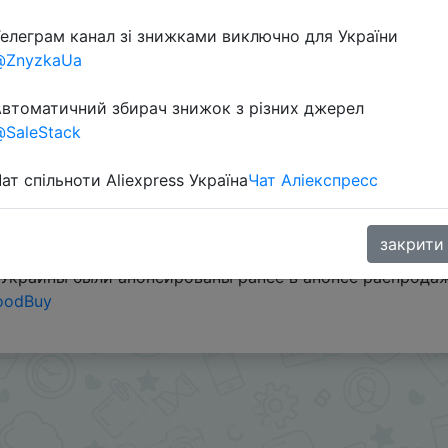
елеграм канал зі знижками виключно для України
Перейти 
@ZnyzkaUa
втоматичний збирач знижок з різних джерел
SaleStack
ат спільноти Aliexpress Україна
Чат Аліекспресс
продавца на $3 берем на странице товара под ценой + 
закрити
/Украины были анонсированы ранее в анонсе распрода
oodBuy