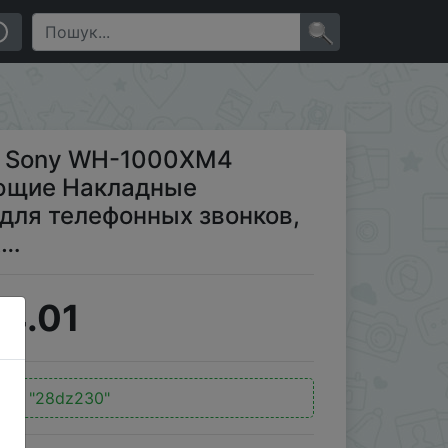
Накладные наушники с микрофоном для телефонных
×
и Sony WH-1000XM4
яющие Накладные
для телефонных звонков,
A…
4.01
од:
"28dz230"