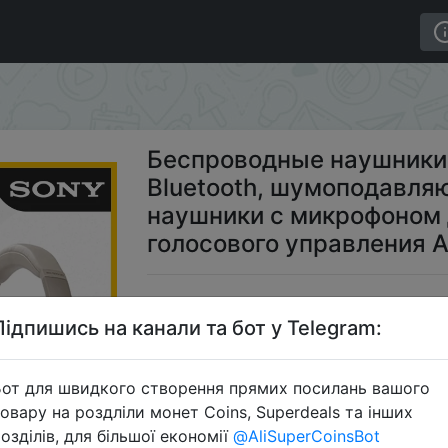
ники Sony WH-1000XM4 Bluetooth, шумоподавляющие 
Беспроводные наушник
Bluetooth, шумоподавл
наушники с микрофоном 
голосового управления 
$25
Підпишись на канали та бот у Telegram:
от для швидкого створення прямих посилань вашого
Промок
овару на роздліли монет Coins, Superdeals та інших
озділів, для більшої економії
@AliSuperCoinsBot