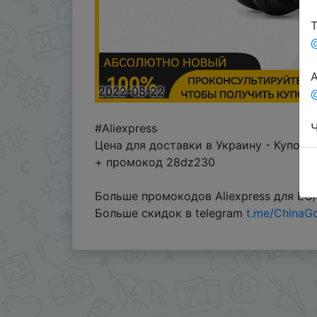
Т
А
2022-08-22
@
Ч
#Aliexpress
Цена для доставки в Украину - Купон 
+ промокод 28dz230
Больше промокодов Aliexpress для ЕС
Больше скидок в telegram
t.me/ChinaG