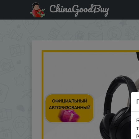
ChinaGoodBuy
Паридбати з промокодом 28dz230 Беспроводные науш
звонков, голосового управления A…
Б
т
р