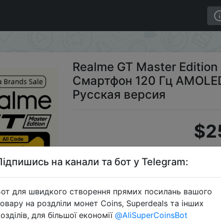
 Snapdragon 778G Смартфон 120 Гц AMOLED 65 Вт Super
Realme GT Master Editio
Смартфон 120 Гц AMOLED
Русская версия
$2
Підпишись на канали та бот у Telegram:
Промок
от для швидкого створення прямих посилань вашого
овару на роздліли монет Coins, Superdeals та інших
озділів, для більшої економії
@AliSuperCoinsBot
Перейти 