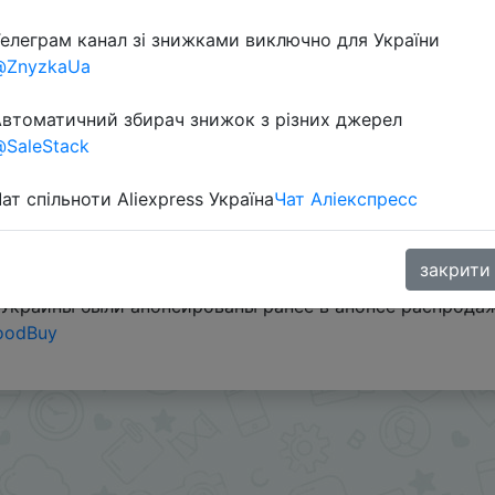
елеграм канал зі знижками виключно для України
@ZnyzkaUa
втоматичний збирач знижок з різних джерел
SaleStack
ат спільноти Aliexpress Україна
Чат Аліекспресс
дка продавца $9 применится в корзине, купон магазина
 продавца и автоматической скидкой.
закрити
/Украины были анонсированы ранее в анонсе распрода
oodBuy