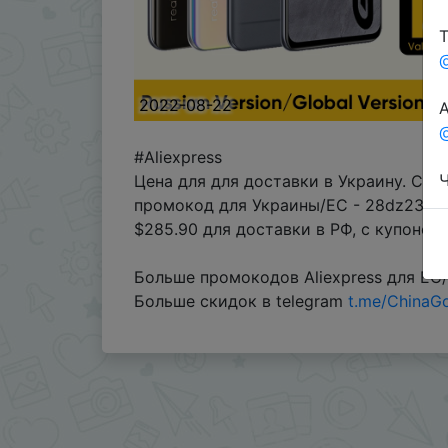
Т
2022-08-22
А
@
#Aliexpress
Ч
Цена для для доставки в Украину. Ски
промокод для Украины/ЕС - 28dz230
$285.90 для доставки в РФ, с купоном
Больше промокодов Aliexpress для ЕС
Больше скидок в telegram
t.me/ChinaG