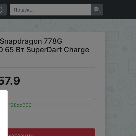
Dart Charge Русская версия
×
n Snapdragon 778G
 65 Вт SuperDart Charge
57.9
од:
"28dz230"
до магазину