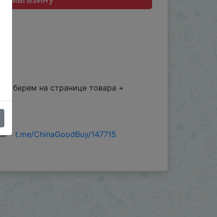
 $5 берем на странице товара +
жи -
t.me/ChinaGoodBuy/147715