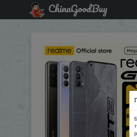
ChinaGoodBuy
Придбати по знижці 28dz230 Realme GT Master Edition
Б
т
р