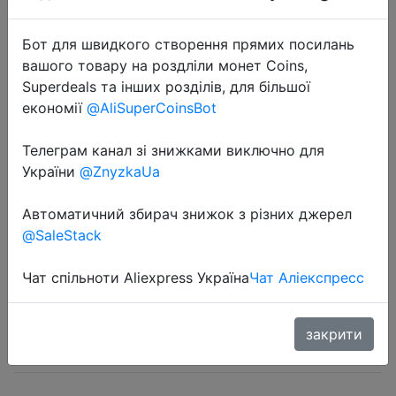
Бот для швидкого створення прямих посилань
вашого товару на роздліли монет Coins,
Superdeals та інших розділів, для більшої
економії
@AliSuperCoinsBot
2022-08-22
Телеграм канал зі знижками виключно для
OnePlus Nord CE 2 Lite Глобальная
України
@ZnyzkaUa
Версия Смартфоны Snapdragon
Автоматичний збирач знижок з різних джерел
695 5G 8 ГБ 128 ГБ 33 Вт Быстрая
@SaleStack
Зарядка 120 Гц Дисплей 64-
мегапиксельная Камера AI
Чат спільноти Aliexpress Україна
Чат Аліекспресс
$236.59
закрити