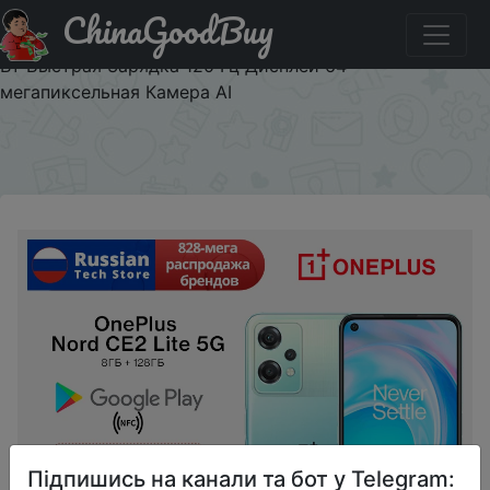
ChinaGoodBuy
Придбати по знижці OnePlus Nord CE 2 Lite Глобальная
Версия Смартфоны Snapdragon 695 5G 8 ГБ 128 ГБ 33
Вт Быстрая Зарядка 120 Гц Дисплей 64-
мегапиксельная Камера AI
×
Підпишись на канали та бот у Telegram: