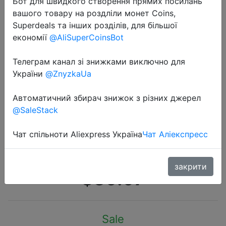
Бот для швидкого створення прямих посилань
вашого товару на роздліли монет Coins,
Superdeals та інших розділів, для більшої
економії
@AliSuperCoinsBot
Телеграм канал зі знижками виключно для
2022-08-22
України
@ZnyzkaUa
Anker Soundcore Life Q10
беспроводные блютуз наушники,
Автоматичний збирач знижок з різних джерел
@SaleStack
складные, с сертифицированным
звуком, 60 часов
Чат спільноти Aliexpress Україна
Чат Аліекспресс
воспроизведения
закрити
$39.97
Sale