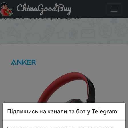
ChinaGoodBuy
Акція на Anker Soundcore Life Q10 беспроводные
блютуз наушники, складные, с сертифицированным
звуком, 60 часов воспроизведения
×
Підпишись на канали та бот у Telegram: