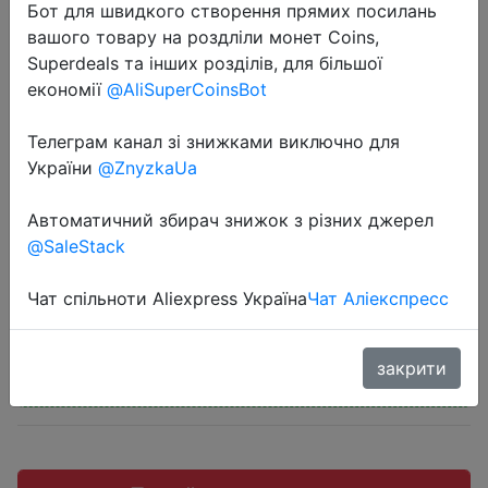
Бот для швидкого створення прямих посилань
вашого товару на роздліли монет Coins,
Superdeals та інших розділів, для більшої
економії
@AliSuperCoinsBot
2022-08-21
Телеграм канал зі знижками виключно для
Внешний аккумулятор HOCO на 10
України
@ZnyzkaUa
000 мА · ч с поддержкой быстрой
зарядки
Автоматичний збирач знижок з різних джерел
@SaleStack
$16.9
Чат спільноти Aliexpress Україна
Чат Аліекспресс
закрити
Промокод:
"SASU3ANA4AZI"