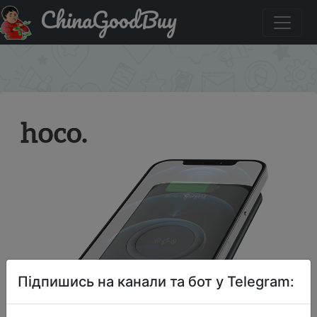
ChinaGoodBuy
Код на знижку SASU3ANA4AZI Внешний аккумулятор
HOCO на 10 000 мА · ч с поддержкой быстрой зарядки
×
Підпишись на канали та бот у Telegram: