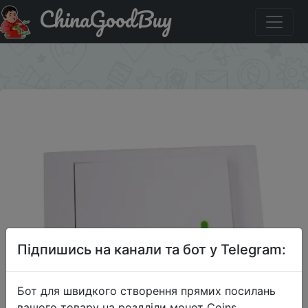
ChinaGoodBuy
Паридбати з промокодом BGTOP02 SONOFF Single
Channel Switch Remote Controller with Free Sticker
×
Підпишись на канали та бот у Telegram:
Бот для швидкого створення прямих посилань
вашого товару на роздліли монет Coins,