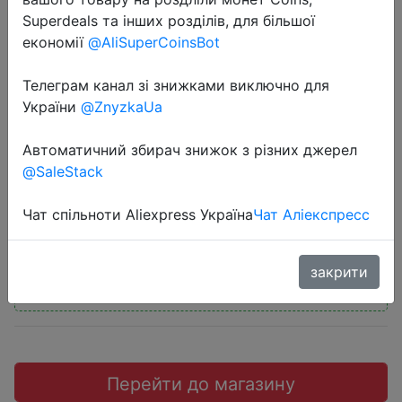
Superdeals та інших розділів, для більшої
економії
@AliSuperCoinsBot
Телеграм канал зі знижками виключно для
2018-12-12
України
@ZnyzkaUa
SONOFF Single Channel Switch
Автоматичний збирач знижок з різних джерел
Remote Controller with Free Sticker
@SaleStack
$2.29
Чат спільноти Aliexpress Україна
Чат Аліекспресс
закрити
Промокод:
"BGTOP02"
Перейти до магазину