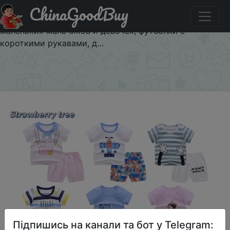
ChinaGoodBuy
Придбати по знижці Летний хлопковый детский
спортивный костюм с героями мультфильмов для
маленьких мальчиков и девочек, футболки с
короткими рукавами, д…
×
Підпишись на канали та бот у Telegram: