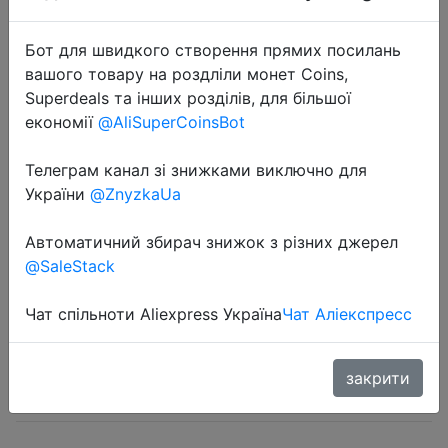
Бот для швидкого створення прямих посилань
вашого товару на роздліли монет Coins,
Superdeals та інших розділів, для більшої
економії
@AliSuperCoinsBot
2022-08-20
Телеграм канал зі знижками виключно для
Летний хлопковый детский
України
@ZnyzkaUa
спортивный костюм с героями
Автоматичний збирач знижок з різних джерел
мультфильмов для маленьких
@SaleStack
мальчиков и девочек, футболки с
короткими рукавами, д…
Чат спільноти Aliexpress Україна
Чат Аліекспресс
$3.54
закрити