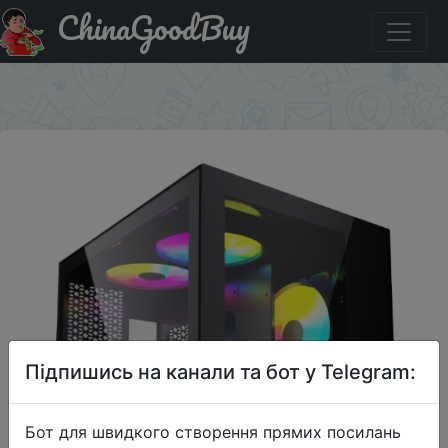
ChinaGoodBuy
Придбати Корпус Powercase Vision Micro Black CVBM-
L4
×
Підпишись на канали та бот у Telegram:
Бот для швидкого створення прямих посилань