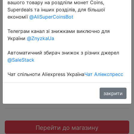
вашого товару на роздліли монет Coins,
Superdeals та інших розділів, для більшої
економії
@AliSuperCoinsBot
Телеграм канал зі знижками виключно для
2022-08-20
України
@ZnyzkaUa
Корпус Powercase Vision Micro
Black CVBM-L4
Автоматичний збирач знижок з різних джерел
@SaleStack
5990 руб.
Чат спільноти Aliexpress Україна
Чат Аліекспресс
закрити
Sale
Перейти до магазину