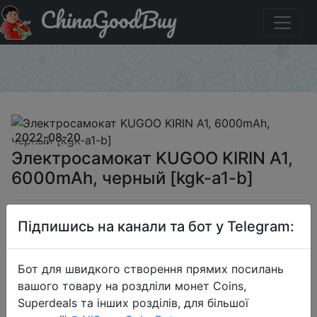
ChinaGoodBuy
Придбати Электросамокат KUGOO KIRIN A1, 6000mAh,
черный [kgk-a1-b]
×
2022-08-20
Электросамокат KUGOO KIRIN A1,
6000mAh, черный [kgk-a1-b]
13990 руб.
Підпишись на канали та бот у Telegram:
Бот для швидкого створення прямих посилань
Sale
вашого товару на роздліли монет Coins,
Superdeals та інших розділів, для більшої