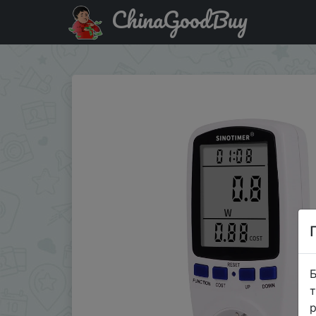
ChinaGoodBuy
Акція на Цифровой ваттметр с европейской вилкой, из
Б
т
р