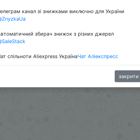
Перейти 
елеграм канал зі знижками виключно для України
@ZnyzkaUa
втоматичний збирач знижок з різних джерел
SaleStack
ат спільноти Aliexpress Україна
Чат Аліекспресс
oodBuy
закрити