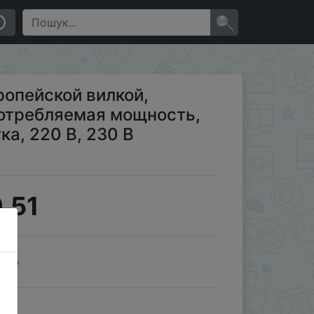
ия, кВтч, розетка, 220 В, 230 В переменного т…
×
ропейской вилкой,
отребляемая мощность,
ка, 220 В, 230 В
.51
ale