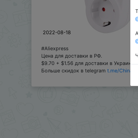
Т
2022-08-18
А
@
#Aliexpress
Ч
Цена для доставки в РФ.
$9.70 + $1.56 для доставки в Украину.
Больше скидок в telegram
t.me/ChinaG