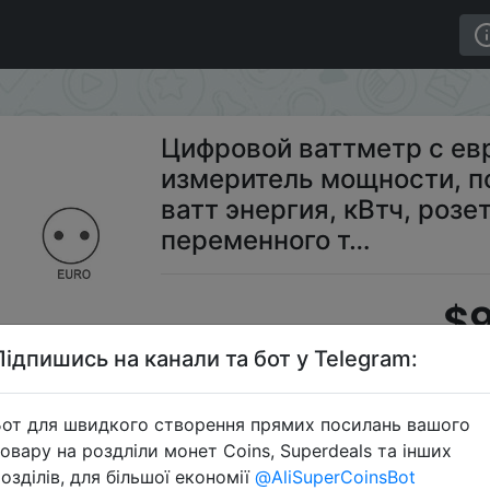
меритель мощности, потребляемая мощность, ватт энерг
Цифровой ваттметр с ев
измеритель мощности, п
ватт энергия, кВтч, розет
переменного т…
$9
Підпишись на канали та бот у Telegram:
S
от для швидкого створення прямих посилань вашого
овару на роздліли монет Coins, Superdeals та інших
озділів, для більшої економії
@AliSuperCoinsBot