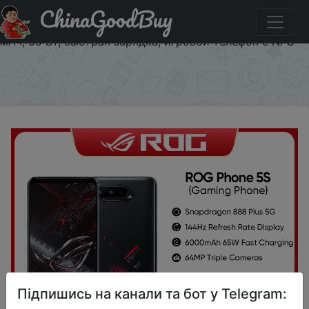
ChinaGoodBuy
Купити по знижці ROG5S509 ASUS ROG Phone 5S 5 S,
Snapdragon 888 Plus, 6,78 дюйма, 144 Гц, AMOLED, 6000
мАч, 65 Вт, быстрая зарядка, игровой телефон с NFC
×
Підпишись на канали та бот у Telegram: