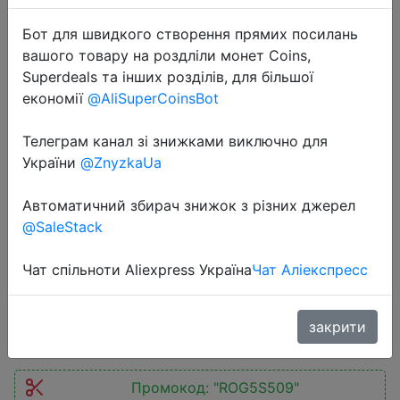
Бот для швидкого створення прямих посилань
вашого товару на роздліли монет Coins,
Superdeals та інших розділів, для більшої
економії
@AliSuperCoinsBot
2022-08-17
Телеграм канал зі знижками виключно для
ASUS ROG Phone 5S 5 S,
України
@ZnyzkaUa
Snapdragon 888 Plus, 6,78 дюйма,
144 Гц, AMOLED, 6000 мАч, 65 Вт,
Автоматичний збирач знижок з різних джерел
быстрая зарядка, игровой
@SaleStack
телефон с NFC
Чат спільноти Aliexpress Україна
Чат Аліекспресс
$509.77
закрити
Промокод:
"ROG5S509"