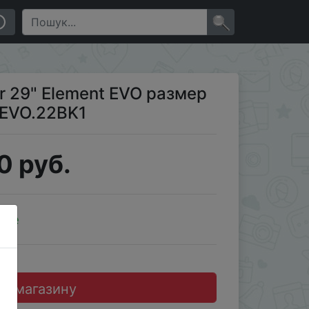
×
r 29" Element EVO размер
MEVO.22BK1
0 руб.
ale
до магазину