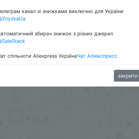
елеграм канал зі знижками виключно для України
@ZnyzkaUa
oodBuy
втоматичний збирач знижок з різних джерел
SaleStack
ат спільноти Aliexpress Україна
Чат Аліекспресс
закрити