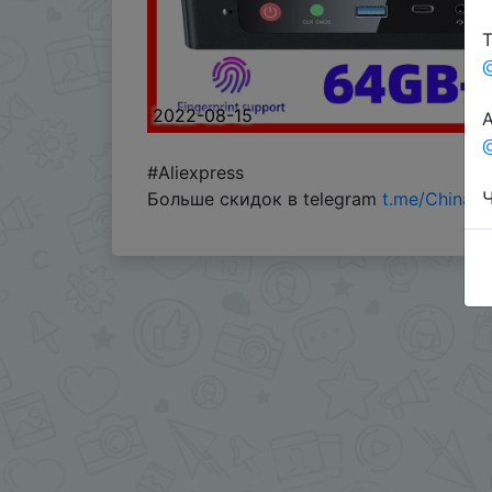
Т
2022-08-15
А
@
#Aliexpress
Ч
Больше скидок в telegram
t.me/ChinaG