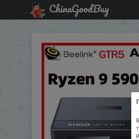
ChinaGoodBuy
Знижка на Мини-ПК Beelink GTR5 R9, Windows 11 Pro, Ryz
Б
т
р