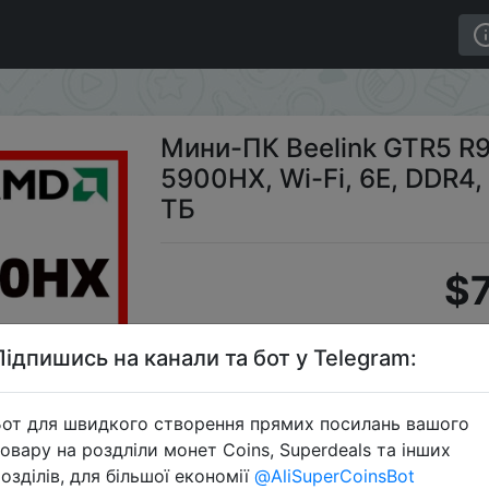
en 9 5900HX, Wi-Fi, 6E, DDR4, 32 Гб SSD, 2022 ГБ, 64 Г
Мини-ПК Beelink GTR5 R9,
5900HX, Wi-Fi, 6E, DDR4, 
ТБ
$
Підпишись на канали та бот у Telegram:
S
от для швидкого створення прямих посилань вашого
овару на роздліли монет Coins, Superdeals та інших
озділів, для більшої економії
@AliSuperCoinsBot
Перейти 