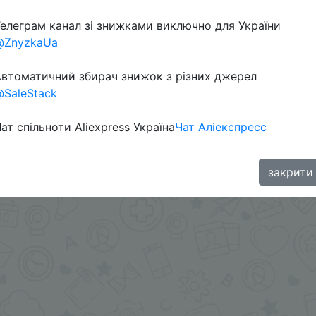
елеграм канал зі знижками виключно для України
@ZnyzkaUa
втоматичний збирач знижок з різних джерел
SaleStack
ат спільноти Aliexpress Україна
Чат Аліекспресс
oodBuy
закрити