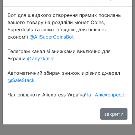
Бот для швидкого створення прямих посилань
вашого товару на роздліли монет Coins,
Superdeals та інших розділів, для більшої
економії
@AliSuperCoinsBot
2022-08-15
Телеграм канал зі знижками виключно для
1 шт., джиг-крючок, силиконовая
України
@ZnyzkaUa
мягкая приманка, 7,5 см, 12 г,
Автоматичний збирач знижок з різних джерел
воблеры, рыболовная приманка,
@SaleStack
3D глаза, резиновая приманка,
искусственные прима…
Чат спільноти Aliexpress Україна
Чат Аліекспресс
$0.79
закрити