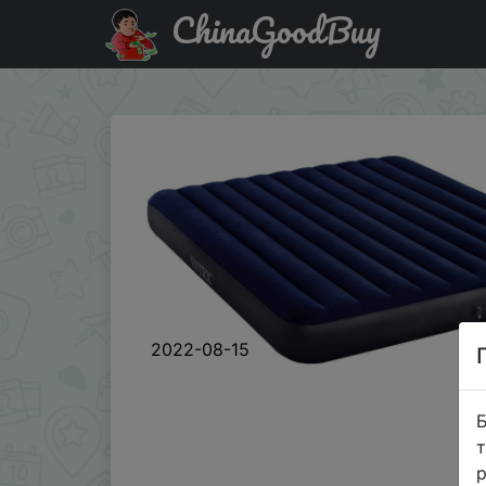
ChinaGoodBuy
Знижка на Надувной матрас Intex Classic Downy Airbed
2022-08-15
Б
т
р