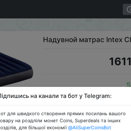
 64755
Надувной матрас Intex C
1611
S
Підпишись на канали та бот у Telegram:
от для швидкого створення прямих посилань вашого
Перейти 
овару на роздліли монет Coins, Superdeals та інших
озділів, для більшої економії
@AliSuperCoinsBot