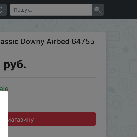
×
lassic Downy Airbed 64755
 руб.
ale
до магазину