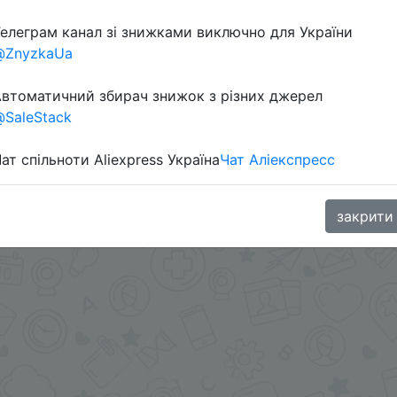
елеграм канал зі знижками виключно для України
@ZnyzkaUa
ами - @SKIDKOVOZ
oodBuy
втоматичний збирач знижок з різних джерел
SaleStack
ат спільноти Aliexpress Україна
Чат Аліекспресс
закрити