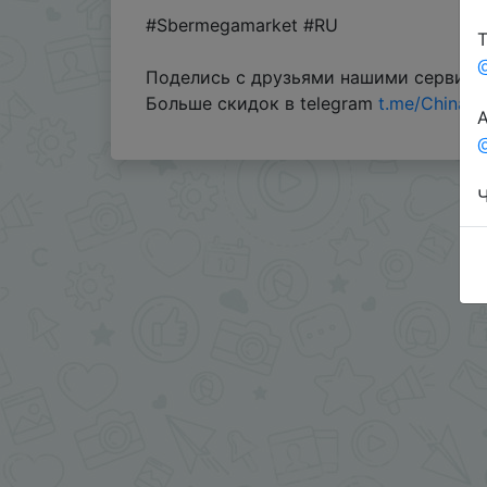
#Sbermegamarket #RU
Т
Поделись с друзьями нашими сервис
Больше скидок в telegram
t.me/ChinaG
А
@
Ч