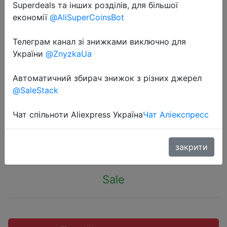
Superdeals та інших розділів, для більшої
економії
@AliSuperCoinsBot
Телеграм канал зі знижками виключно для
України
@ZnyzkaUa
2022-08-14
TWS-наушники Haylou GT5 с
Автоматичний збирач знижок з різних джерел
сенсорным управлением и
@SaleStack
поддержкой Bluetooth
Чат спільноти Aliexpress Україна
Чат Аліекспресс
$20.99
закрити
Sale