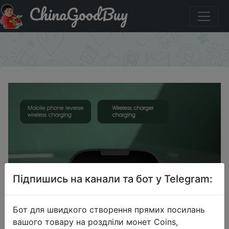
ChinaGoodBuy
Придбати TWS-наушники Haylou GT5 с сенсорным
управлением и поддержкой Bluetooth
×
Підпишись на канали та бот у Telegram:
Бот для швидкого створення прямих посилань
вашого товару на роздліли монет Coins,