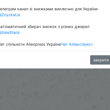
елеграм канал зі знижками виключно для України
в телеграм каналі:
@ZnyzkaUa
втоматичний збирач знижок з різних джерел
SaleStack
ат спільноти Aliexpress Україна
Чат Аліекспресс
закрити