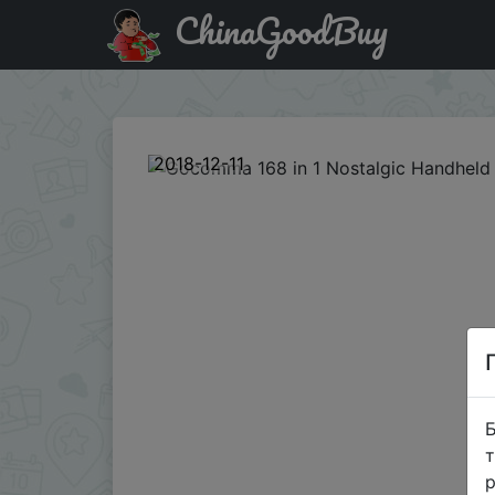
ChinaGoodBuy
Промокод на знижку Xmas-ua Gocomma 168 in 1 Nostalg
2018-12-11
Б
т
р