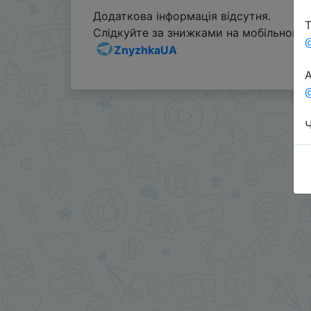
Додаткова інформація відсутня.
Т
Слідкуйте за знижками на мобільному, 
ZnyzhkaUA
А
@
Ч