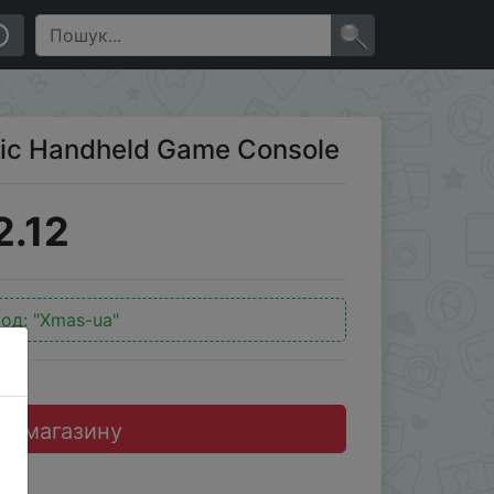
×
gic Handheld Game Console
2.12
од:
"Xmas-ua"
до магазину