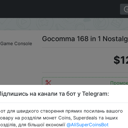
ic Handheld Game Console
Gocomma 168 in 1 Nostal
$1
Промок
Підпишись на канали та бот у Telegram:
от для швидкого створення прямих посилань вашого
Перейти 
овару на роздліли монет Coins, Superdeals та інших
озділів, для більшої економії
@AliSuperCoinsBot