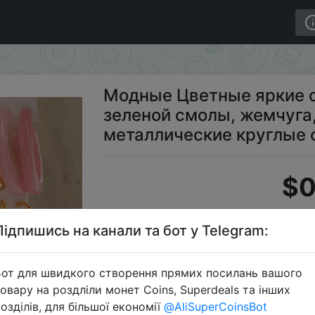
одвески из зеленой смолы, жемчуга, золотого цвета, м
Модные Цветные яркие с
зеленой смолы, жемчуга,
металлические круглые 
$0
Підпишись на канали та бот у Telegram:
Промо
от для швидкого створення прямих посилань вашого
овару на роздліли монет Coins, Superdeals та інших
озділів, для більшої економії
@AliSuperCoinsBot
Перейти 