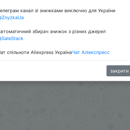
елеграм канал зі знижками виключно для України
@ZnyzkaUa
втоматичний збирач знижок з різних джерел
SaleStack
ат спільноти Aliexpress Україна
Чат Аліекспресс
ами - @SKIDKOVOZ
oodBuy
закрити