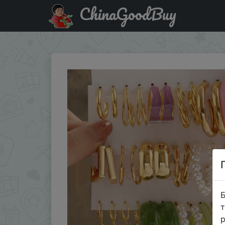
ChinaGoodBuy
Код на знижку $1.1/1.1 Модные Цветные яркие серьги-п
Б
т
р