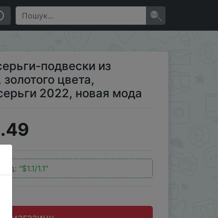
еталлические круглые серьги 2022, новая мода
×
ерьги-подвески из
 золотого цвета,
серьги 2022, новая мода
.49
код:
"$1.1/1.1"
до магазину