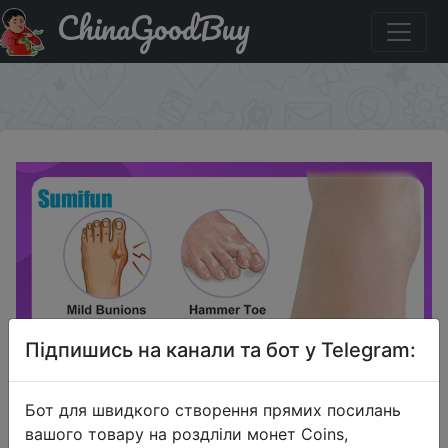
ChinaGoodBuy
Акція на 2 шт., силиконовый разделитель для большого
пальца ноги при вальгусной деформации
×
Підпишись на канали та бот у Telegram:
Бот для швидкого створення прямих посилань
вашого товару на роздліли монет Coins,