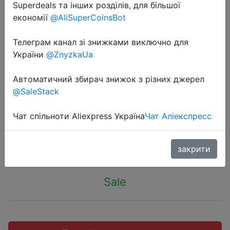
Superdeals та інших розділів, для більшої
економії
@AliSuperCoinsBot
Телеграм канал зі знижками виключно для
України
@ZnyzkaUa
2022-08-12
2 шт., силиконовый разделитель
Автоматичний збирач знижок з різних джерел
для большого пальца ноги при
@SaleStack
вальгусной деформации
Чат спільноти Aliexpress Україна
Чат Аліекспресс
$0.76
закрити
Sale