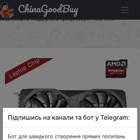
ChinaGoodBuy
Акція на Графическая карта MLLSE 51RISC RX6600M 8
Гб GPU GDDR6 128 бит 14 Гбит/с 7 нм новая
видеокарта поддержка процессора AMD Intel
×
Підпишись на канали та бот у Telegram:
Бот для швидкого створення прямих посилань