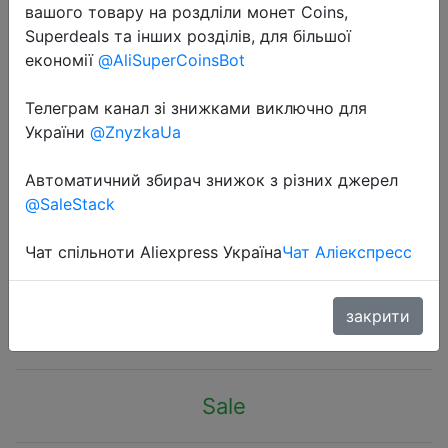
вашого товару на роздліли монет Coins,
Superdeals та інших розділів, для більшої
економії
@AliSuperCoinsBot
Телеграм канал зі знижками виключно для
України
@ZnyzkaUa
2022-08-12
Графическая карта MLLSE 51RISC
Автоматичний збирач знижок з різних джерел
RX6600M 8 Гб GPU GDDR6 128 бит
@SaleStack
14 Гбит/с 7 нм новая видеокарта
поддержка процессора AMD Intel
Чат спільноти Aliexpress Україна
Чат Аліекспресс
$239.99
закрити
Sale